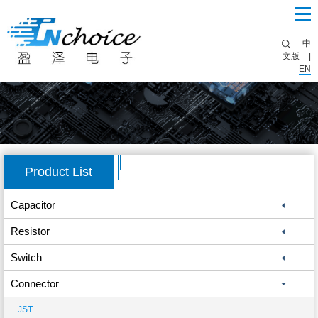
中
文版
|
EN
Product List
Capacitor
Resistor
Switch
Connector
JST