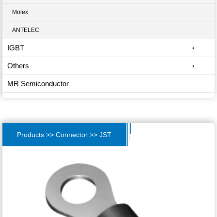
Molex
ANTELEC
IGBT
Others
MR Semiconductor
Products >> Connector >> JST