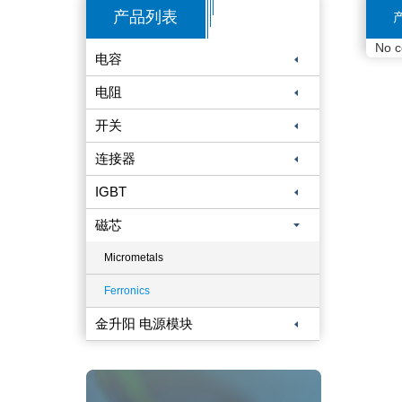
产品列表
产
No c
电容
电阻
开关
连接器
IGBT
磁芯
Micrometals
Ferronics
金升阳 电源模块