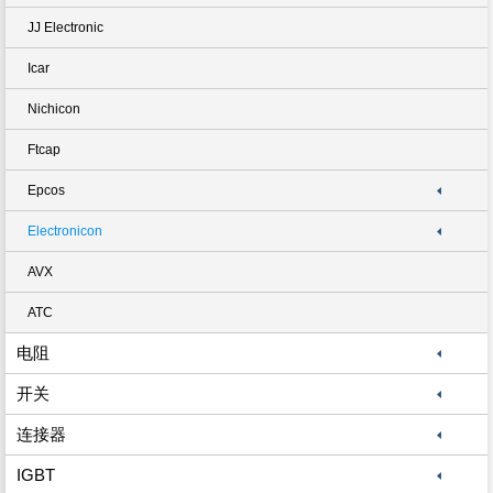
JJ Electronic
Icar
Nichicon
Ftcap
Epcos
Electronicon
AVX
ATC
电阻
开关
连接器
IGBT