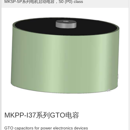
MKSP-5P系列电机启动电容，S0 (P0) class
MKPP-I37系列GTO电容
GTO capacitors for power electronics devices