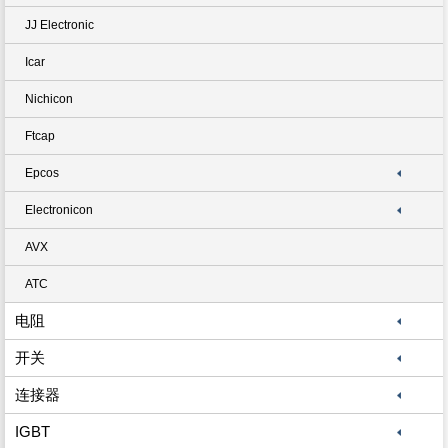
JJ Electronic
Icar
Nichicon
Ftcap
Epcos
Electronicon
AVX
ATC
电阻
开关
连接器
IGBT