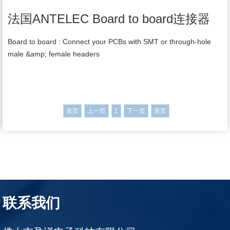
法国ANTELEC Board to board连接器
Board to board : Connect your PCBs with SMT or through-hole
male &amp; female headers
首页
上一页
1
下一页
尾页
联系我们