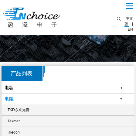
中文
版
|
EN
产品列表
电容
电阻
TKD东京光音
Takman
Riedon