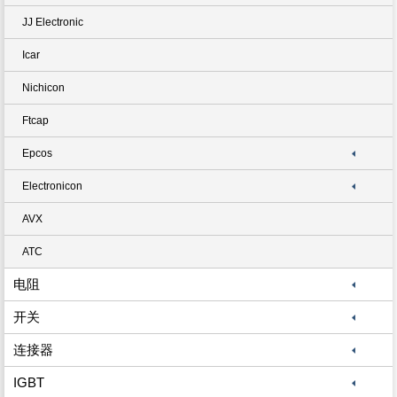
JJ Electronic
Icar
Nichicon
Ftcap
Epcos
Electronicon
AVX
ATC
电阻
开关
连接器
IGBT