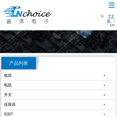
中文
版
|
EN
产品列表
电容
电阻
开关
连接器
IGBT