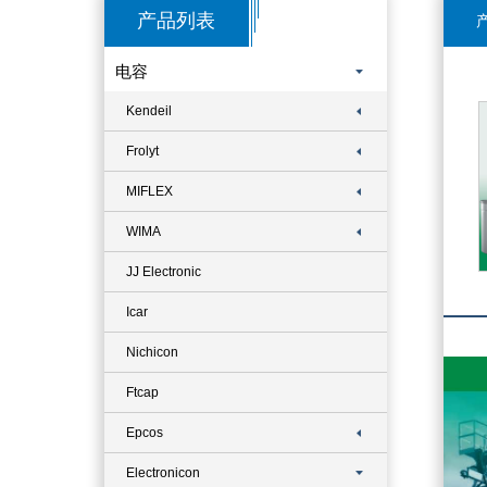
产品列表
产
电容
Kendeil
Frolyt
MIFLEX
WIMA
JJ Electronic
Icar
Nichicon
Ftcap
Epcos
Electronicon