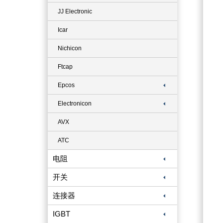
JJ Electronic
Icar
Nichicon
Ftcap
Epcos
Electronicon
AVX
ATC
电阻
开关
连接器
IGBT